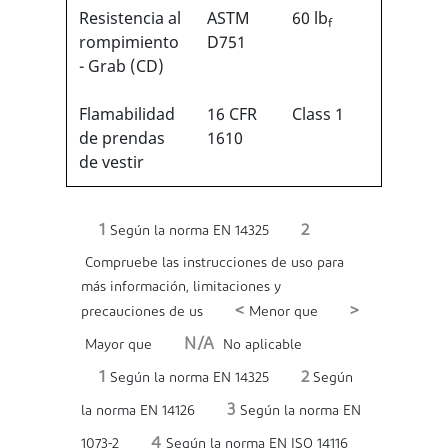
Resistencia al
ASTM
60 lb
f
rompimiento
D751
- Grab (CD)
Flamabilidad
16 CFR
Class 1
de prendas
1610
de vestir
1
2
Según la norma EN 14325
Compruebe las instrucciones de uso para
más información, limitaciones y
<
>
precauciones de us
Menor que
N/A
Mayor que
No aplicable
1
2
Según la norma EN 14325
Según
3
la norma EN 14126
Según la norma EN
4
1073-2
Según la norma EN ISO 14116