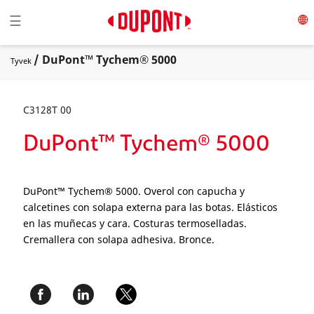
Toggle navigation
☰
/ DuPont™ Tychem® 5000
Tyvek
C3128T 00
DuPont™ Tychem® 5000
DuPont™ Tychem® 5000. Overol con capucha y
calcetines con solapa externa para las botas. Elásticos
en las muñecas y cara. Costuras termoselladas.
Cremallera con solapa adhesiva. Bronce.