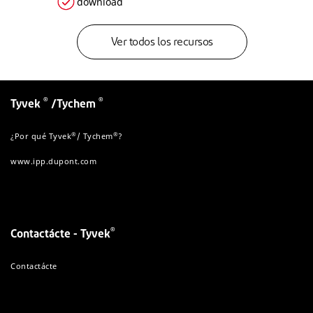
download
Ver todos los recursos
®
®
Tyvek
/Tychem
®
®
¿Por qué Tyvek
/ Tychem
?
www.ipp.dupont.com
®
Contactácte - Tyvek
Contactácte