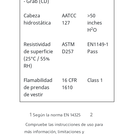
- Grab (CD)
Cabeza
AATCC
>50
hidrostática
127
inches
2
H
O
Resistividad
ASTM
EN1149-1
de superficie
D257
Pass
(25°C / 55%
RH)
Flamabilidad
16 CFR
Class 1
de prendas
1610
de vestir
1
2
Según la norma EN 14325
Compruebe las instrucciones de uso para
más información, limitaciones y