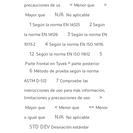
<
>
precauciones de us
Menor que
N/A
Mayor que
No aplicable
1
2
Según la norma EN 14325
Según
3
la norma EN 14126
Según la norma EN
4
1073-2
Según la norma EN ISO 14116
12
5
Según la norma EN ISO 11612
Parte frontal en Tyvek ® parte posterior
6
Método de prueba según la norma
7
ASTM D-572
Compruebe las
instrucciones de uso para más información,
>
limitaciones y precauciones de uso
<
<=
Mayor que
Menor que
Menor
N/A
o igual que
No aplicable
STD DEV
Desviación estándar