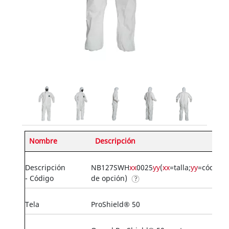
Nombre
Descripción
Descripción
NB127SWH
xx
0025
yy
(
xx
=talla;
yy
=código
- Código
de opción)
Tela
ProShield® 50