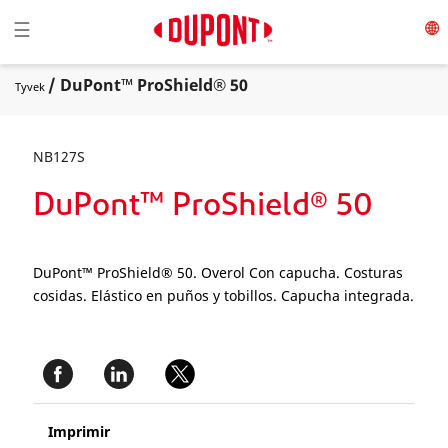
Toggle navigation
☰
/ DuPont™ ProShield® 50
Tyvek
NB127S
DuPont™ ProShield® 50
DuPont™ ProShield® 50. Overol Con capucha. Costuras
cosidas. Elástico en puños y tobillos. Capucha integrada.
Imprimir