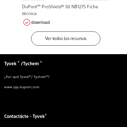
DuPont™ ProShield® 50 NB127S Ficha
técnica
download
Ver todos los recursos
®
®
Tyvek
/Tychem
®
®
¿Por qué Tyvek
/ Tychem
?
www.ipp.dupont.com
®
Contactácte - Tyvek