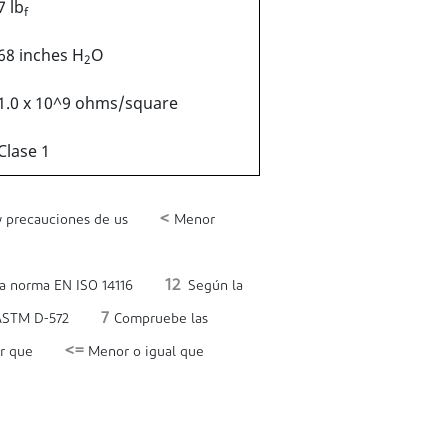
7 lb
f
68 inches H
O
2
1.0 x 10^9 ohms/square
Clase 1
<
y precauciones de us
Menor
12
a norma EN ISO 14116
Según la
7
ASTM D-572
Compruebe las
<=
r que
Menor o igual que