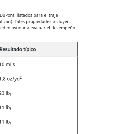
uPont, listados para el traje
lican). Tales propiedades incluyen
y pueden ayudar a evaluar el desempeño
Resultado típico
10 mils
2
1.8 oz/yd
23 lb
f
11 lb
f
11 lb
f