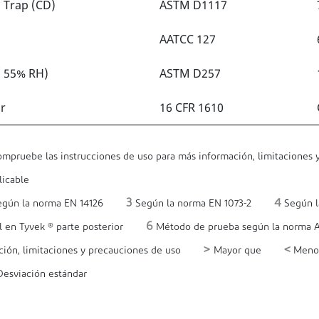
o Trap (CD)
ASTM D1117
AATCC 127
 / 55% RH)
ASTM D257
ir
16 CFR 1610
mpruebe las instrucciones de uso para más información, limitaciones 
icable
3
4
gún la norma EN 14126
Según la norma EN 1073-2
Según l
6
l en Tyvek ® parte posterior
Método de prueba según la norma 
>
<
ción, limitaciones y precauciones de uso
Mayor que
Meno
esviación estándar