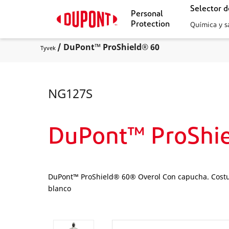
Selector 
Personal
Protection
Química y s
/ DuPont™ ProShield® 60
Tyvek
NG127S
DuPont™ ProShie
DuPont™ ProShield® 60® Overol Con capucha. Costura
blanco