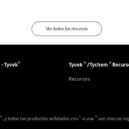
Ver todos los recursos
®
®
®
 - Tyvek
Tyvek
/Tychem
Recurs
Recursos
™
®
™
, y todos los productos señalados con
o una
son marcas regi