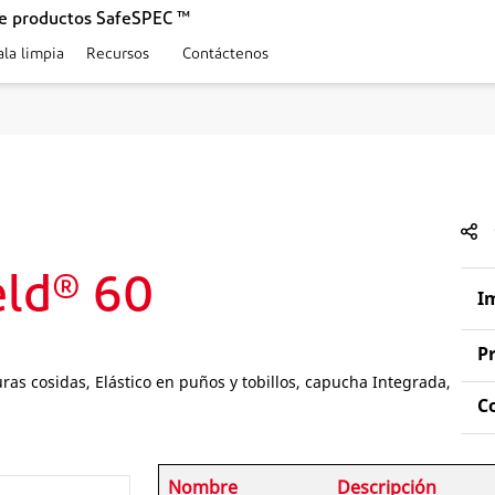
de productos SafeSPEC ™
ala limpia
Recursos
Contáctenos
ld® 60
I
P
s cosidas, Elástico en puños y tobillos, capucha Integrada,
C
Nombre
Descripción