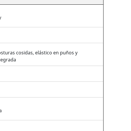
y
turas cosidas, elástico en puños y
ntegrada
a