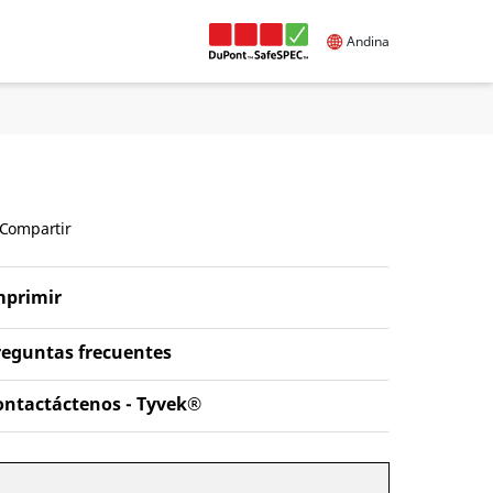
Andina
Compartir
mprimir
reguntas frecuentes
ontactáctenos - Tyvek®