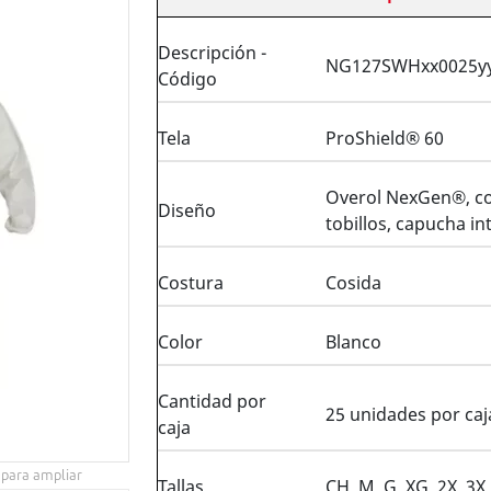
Descripción -
NG127SWHxx0025y
Código
Tela
ProShield® 60
Overol NexGen®, cos
Diseño
tobillos, capucha i
Costura
Cosida
Color
Blanco
Cantidad por
25 unidades por caj
caja
 para ampliar
Tallas
CH, M, G, XG, 2X, 3X