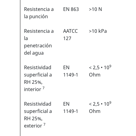
Resistencia a
EN 863
>10 N
2/6
1
la punción
Resistencia a
AATCC
>10 kPa
N/A
la
127
penetración
del agua
9
Resistividad
EN
< 2,5 • 10
N/A
superficial a
1149-1
Ohm
RH 25%,
7
interior
9
Resistividad
EN
< 2,5 • 10
N/A
superficial a
1149-1
Ohm
RH 25%,
7
exterior