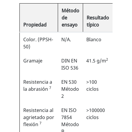
Método
de
Resultado
Propiedad
ensayo
típico
EN
Color. (PPSH-
N/A.
Blanco
N/A
50)
2
Gramaje
DIN EN
41.5 g/m
N/A
ISO 536
Resistencia a
EN 530
>100
2/6
7
1
la abrasión
Método
ciclos
2
Resistencia al
EN ISO
>100000
6/6
1
agrietado por
7854
ciclos
7
flexión
Método
B