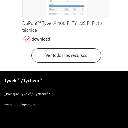
DuPont™ Tyvek® 400 FI TY122S FI Ficha
técnica
download
Ver todos los recursos
®
®
Tyvek
/Tychem
®
®
¿Por qué Tyvek
/ Tychem
?
www.ipp.dupont.com