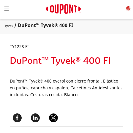
Toggle navigation
☰
/ DuPont™ Tyvek® 400 FI
Tyvek
TY122S FI
DuPont™ Tyvek® 400 FI
DuPont™ Tyvek® 400 overol con cierre frontal. Elástico
en puños, capucha y espalda. Calcetines Antideslizantes
incluidas. Costuras cosida. Blanco.