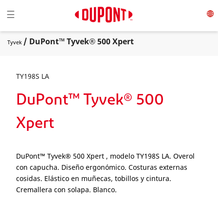
Toggle navigation
☰
/ DuPont™ Tyvek® 500 Xpert
Tyvek
TY198S LA
DuPont™ Tyvek® 500
Xpert
DuPont™ Tyvek® 500 Xpert , modelo TY198S LA. Overol
con capucha. Diseño ergonómico. Costuras externas
cosidas. Elástico en muñecas, tobillos y cintura.
Cremallera con solapa. Blanco.