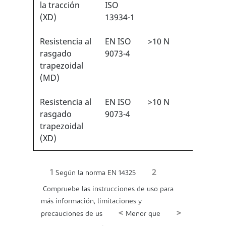
1
la tracción
ISO
(XD)
13934-1
Resistencia al
EN ISO
>10 N
1/6
1
rasgado
9073-4
trapezoidal
(MD)
Resistencia al
EN ISO
>10 N
1/6
1
rasgado
9073-4
trapezoidal
(XD)
1
2
Según la norma EN 14325
Compruebe las instrucciones de uso para
más información, limitaciones y
<
>
precauciones de us
Menor que