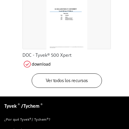
DOC - Tyvek® 500 Xpert
download
Ver todos los recursos
®
®
Tyvek
/Tychem
®
®
¿Por qué Tyvek
/ Tychem
?