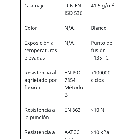
2
Gramaje
DIN EN
41.5 g/m
N/A
ISO 536
Color
N/A.
Blanco
N/A
Exposición a
N/A.
Punto de
N/A
temperaturas
fusión
elevadas
~135 °C
Resistencia al
EN ISO
>100000
6/6
1
agrietado por
7854
ciclos
7
flexión
Método
B
Resistencia a
EN 863
>10 N
2/6
1
la punción
Resistencia a
AATCC
>10 kPa
N/A