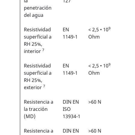
la
127
penetración
del agua
9
Resistividad
EN
< 2,5 • 10
N/A
superficial a
1149-1
Ohm
RH 25%,
7
interior
9
Resistividad
EN
< 2,5 • 10
N/A
superficial a
1149-1
Ohm
RH 25%,
7
exterior
Resistencia a
DIN EN
>60 N
2/6
1
la tracción
ISO
(MD)
13934-1
Resistencia a
DIN EN
>60 N
2/6